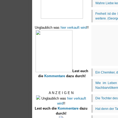
Unglaublich was
hier verkauft wird
!!
Lest euch
die
Kommentare
dazu durch!
A N Z E I G E N
Unglaublich was
hier verkauft
wird
!!
Lest euch die
Kommentare
dazu
durch!