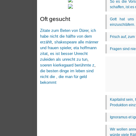
Oft gesucht
Zitate zum Beten von Dürer
,
ich
habe nicht die hälfte von dem
erzählt
,
shakespeare alle männer
und frauen spieler
,
eta hoffmann
zitat
,
es ist besser Unrecht
zuleiden als unrecht zu tun
,
soeren kierkegaard berühmte z
,
die besten dinge im leben sind
nicht die , die man für geld
bekommt