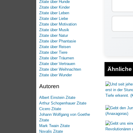
Zitate über Hunde
Zitate über Kinder
Zitate über Leben
Zitate über Liebe
Zitate über Motivation
Zitate über Musik
Zitate über Natur
Zitate über Phantasie
Zitate über Reisen
Zitate über Tiere
Zitate über Träumen
Zitate über Vertrauen
Ähnliche 
Zitate über Weihnachten
Zitate über Wunder
Autoren
Albert Einstein Zitate
Arthur Schopenhauer Zitate
Cicero Zitate
Johann Wolfgang von Goethe
Zitate
Mark Twain Zitate
Novalis Zitate