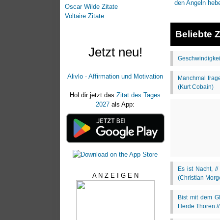
Oscar Wilde Zitate
Voltaire Zitate
Beliebte Z
Jetzt neu!
Alivlo - Affirmation und Motivation
Hol dir jetzt das
Zitat des Tages
2027
als App:
A N Z E I G E N