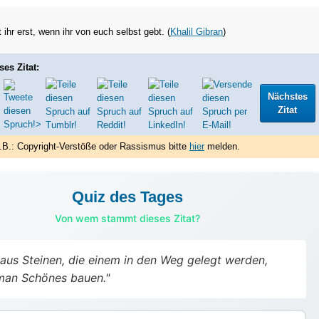
 ihr erst, wenn ihr von euch selbst gebt. (
Khalil Gibran
)
ses Zitat:
Nächstes
Zitat
.B.: Copyright-Verstöße oder Rassismus bitte
hier
melden.
Quiz des Tages
Von wem stammt dieses Zitat?
aus Steinen, die einem in den Weg gelegt werden,
man Schönes bauen."