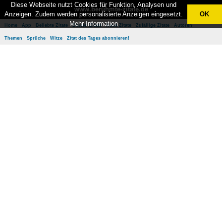
Diese Webseite nutzt Cookies für Funktion, Analysen und
www.berühmte-zitate.de
Anzeigen. Zudem werden personalisierte Anzeigen eingesetzt.
OK
Mehr Information
Home
App
Beliebte Zitate
Besten Zitate
Neue Zitate
Zufällige Zitate
Autoren
Themen
Sprüche
Witze
Zitat des Tages abonnieren!