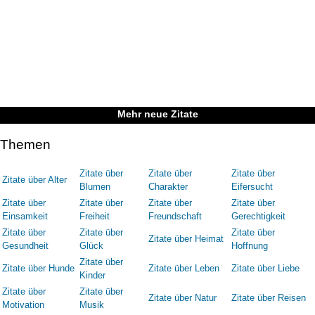
Mehr neue Zitate
Themen
Zitate über
Zitate über
Zitate über
Zitate über Alter
Blumen
Charakter
Eifersucht
Zitate über
Zitate über
Zitate über
Zitate über
Einsamkeit
Freiheit
Freundschaft
Gerechtigkeit
Zitate über
Zitate über
Zitate über
Zitate über Heimat
Gesundheit
Glück
Hoffnung
Zitate über
Zitate über Hunde
Zitate über Leben
Zitate über Liebe
Kinder
Zitate über
Zitate über
Zitate über Natur
Zitate über Reisen
Motivation
Musik