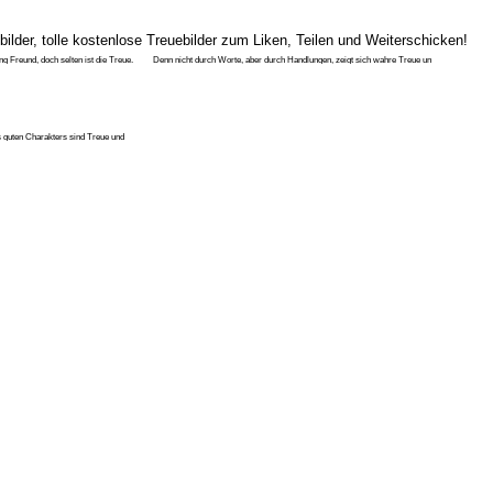
tbilder, tolle kostenlose Treuebilder zum Liken, Teilen und Weiterschicken!
ng Freund, doch selten ist die Treue.
Denn nicht durch Worte, aber durch Handlungen, zeigt sich wahre Treue un
s guten Charakters sind Treue und