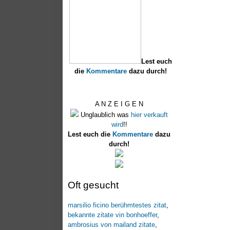
Lest euch
die
Kommentare
dazu durch!
A N Z E I G E N
Unglaublich was
hier verkauft
wird
!!
Lest euch die
Kommentare
dazu
durch!
Oft gesucht
marsilio ficino berühmtestes zitat
,
bekannte zitate vin bonhoeffer
,
ambrosius von mailand zitate
,