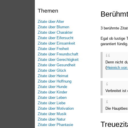
Themen
Berühmt
Zitate über Alter
Zitate über Blumen
3 berühmte Zitat
Zitate über Charakter
Zitate über Eifersucht
Egal ob lustige
Zitate über Einsamkeit
garantiert fündi
Zitate über Freiheit
Zitate über Freundschaft
Zitate über Gerechtigkeit
Denn nicht d
Zitate über Gesundheit
(
Heinrich von 
Zitate über Glück
Zitate über Heimat
Zitate über Hoffnung
Zitate über Hunde
Verbreitet is
Zitate über Kinder
Zitate über Leben
Zitate über Liebe
Die Hauptbest
Zitate über Motivation
Zitate über Musik
Zitate über Natur
Treuezit
Zitate über Phantasie