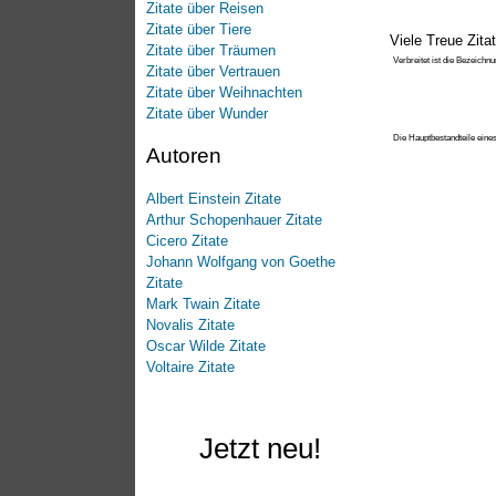
Zitate über Reisen
Zitate über Tiere
Viele Treue Zita
Zitate über Träumen
Verbreitet ist die Bezeichnu
Zitate über Vertrauen
(Phaed
Zitate über Weihnachten
Zitate über Wunder
Die Hauptbestandteile eine
Autoren
Mitleid. (Ca
Albert Einstein Zitate
Arthur Schopenhauer Zitate
Cicero Zitate
Johann Wolfgang von Goethe
Zitate
Mark Twain Zitate
Novalis Zitate
Oscar Wilde Zitate
Voltaire Zitate
Jetzt neu!