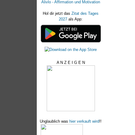
Alivlo - Affirmation und Motivation
Hol dir jetzt das
Zitat des Tages
2027
als App:
A N Z E I G E N
Unglaublich was
hier verkauft wird
!!