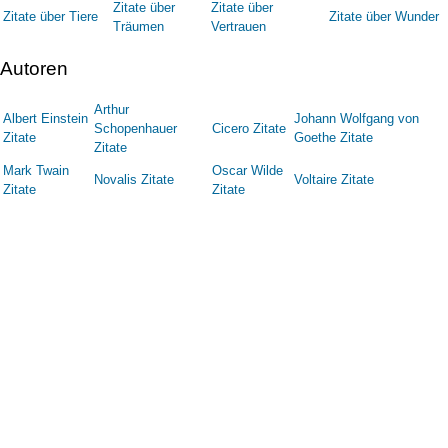
Zitate über
Zitate über
Zitate über Tiere
Zitate über Wunder
Träumen
Vertrauen
Autoren
Arthur
Albert Einstein
Johann Wolfgang von
Schopenhauer
Cicero Zitate
Zitate
Goethe Zitate
Zitate
Mark Twain
Oscar Wilde
Novalis Zitate
Voltaire Zitate
Zitate
Zitate