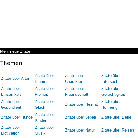
Mehr neue Zitate
Themen
Zitate über
Zitate über
Zitate über
Zitate über Alter
Blumen
Charakter
Eifersucht
Zitate über
Zitate über
Zitate über
Zitate über
Einsamkeit
Freiheit
Freundschaft
Gerechtigkeit
Zitate über
Zitate über
Zitate über
Zitate über Heimat
Gesundheit
Glück
Hoffnung
Zitate über
Zitate über Hunde
Zitate über Leben
Zitate über Liebe
Kinder
Zitate über
Zitate über
Zitate über Natur
Zitate über Reisen
Motivation
Musik