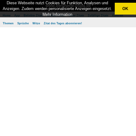
Diese Webseite nutzt Cookies für Funktion, Analysen und
www.berühmte-zitate.de
Anzeigen. Zudem werden personalisierte Anzeigen eingesetzt.
OK
Mehr Information
Home
App
Beliebte Zitate
Besten Zitate
Neue Zitate
Zufällige Zitate
Autoren
Themen
Sprüche
Witze
Zitat des Tages abonnieren!