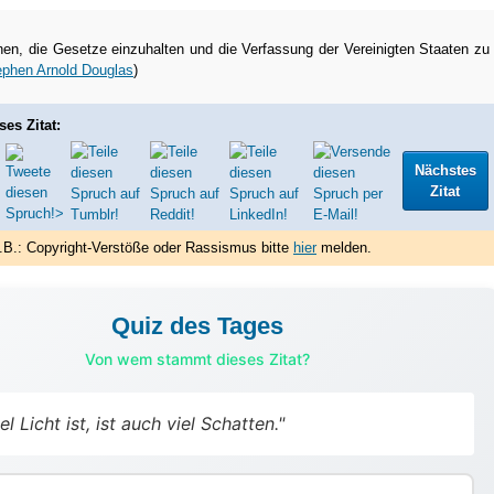
nen, die Gesetze einzuhalten und die Verfassung der Vereinigten Staaten zu
ephen Arnold Douglas
)
ses Zitat:
Nächstes
Zitat
.B.: Copyright-Verstöße oder Rassismus bitte
hier
melden.
Quiz des Tages
Von wem stammt dieses Zitat?
el Licht ist, ist auch viel Schatten."