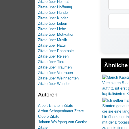
Zitate über Heimat
Zitate über Hoffnung
Zitate über Hunde
Zitate über Kinder
Zitate über Leben
Zitate über Liebe
Zitate über Motivation
Zitate über Musik
Zitate über Natur
Zitate über Phantasie
Zitate über Reisen
Zitate über Tiere
Ähnliche 
Zitate über Träumen
Zitate über Vertrauen
Zitate über Weihnachten
Zitate über Wunder
Autoren
Albert Einstein Zitate
Arthur Schopenhauer Zitate
Cicero Zitate
Johann Wolfgang von Goethe
Zitate