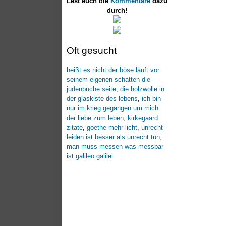
Lest euch die
Kommentare
dazu
durch!
Oft gesucht
heißt es nicht der böse läuft vor
seinem eigenen schatten die
judenbuche seite
,
die holzwolle in
der glaskiste des lebens
,
ich bin
nur im krieg gegangen um mich
der liebe zum leben
,
kirkegaard
zitate
,
goethe mehr licht
,
unrecht
leiden ist besser als unrecht tun
,
man muss messen was messbar
ist galileo galilei