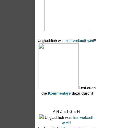
Unglaublich was
hier verkauft wird
!!
Lest euch
die
Kommentare
dazu durch!
A N Z E I G E N
Unglaublich was
hier verkauft
wird
!!