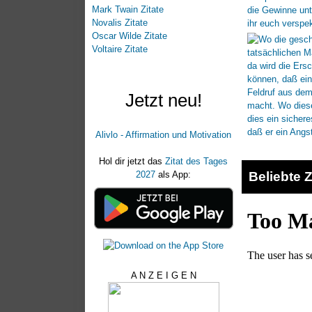
Mark Twain Zitate
Novalis Zitate
Oscar Wilde Zitate
Voltaire Zitate
Jetzt neu!
Alivlo - Affirmation und Motivation
Hol dir jetzt das
Zitat des Tages
Beliebte Z
2027
als App:
A N Z E I G E N