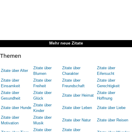
Mehr neue Zitate
Themen
Zitate über
Zitate über
Zitate über
Zitate über Alter
Blumen
Charakter
Eifersucht
Zitate über
Zitate über
Zitate über
Zitate über
Einsamkeit
Freiheit
Freundschaft
Gerechtigkeit
Zitate über
Zitate über
Zitate über
Zitate über Heimat
Gesundheit
Glück
Hoffnung
Zitate über
Zitate über Hunde
Zitate über Leben
Zitate über Liebe
Kinder
Zitate über
Zitate über
Zitate über Natur
Zitate über Reisen
Motivation
Musik
Zitate über
Zitate über