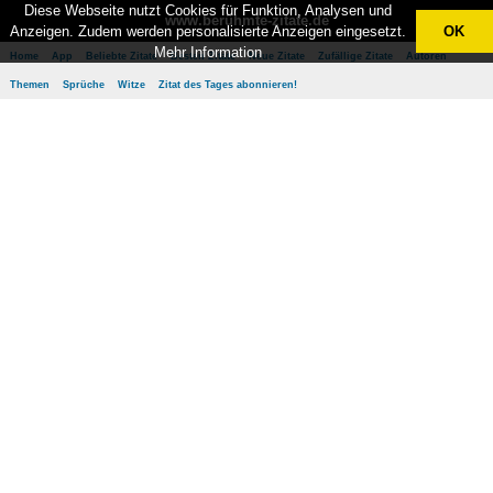
Diese Webseite nutzt Cookies für Funktion, Analysen und
www.berühmte-zitate.de
Anzeigen. Zudem werden personalisierte Anzeigen eingesetzt.
OK
Mehr Information
Home
App
Beliebte Zitate
Besten Zitate
Neue Zitate
Zufällige Zitate
Autoren
Themen
Sprüche
Witze
Zitat des Tages abonnieren!