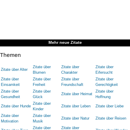
Mehr neue Zitate
Themen
Zitate über
Zitate über
Zitate über
Zitate über Alter
Blumen
Charakter
Eifersucht
Zitate über
Zitate über
Zitate über
Zitate über
Einsamkeit
Freiheit
Freundschaft
Gerechtigkeit
Zitate über
Zitate über
Zitate über
Zitate über Heimat
Gesundheit
Glück
Hoffnung
Zitate über
Zitate über Hunde
Zitate über Leben
Zitate über Liebe
Kinder
Zitate über
Zitate über
Zitate über Natur
Zitate über Reisen
Motivation
Musik
Zitate über
Zitate über