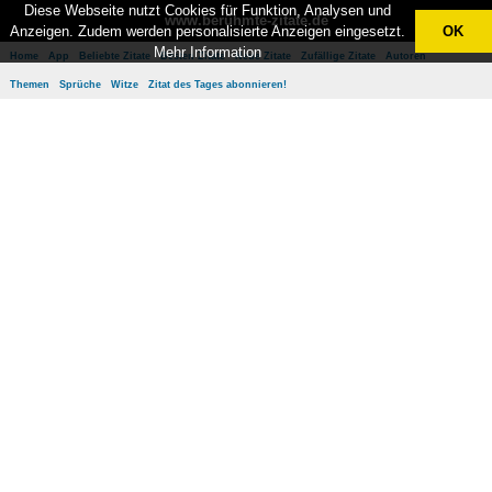
Diese Webseite nutzt Cookies für Funktion, Analysen und
www.berühmte-zitate.de
Anzeigen. Zudem werden personalisierte Anzeigen eingesetzt.
OK
Mehr Information
Home
App
Beliebte Zitate
Besten Zitate
Neue Zitate
Zufällige Zitate
Autoren
Themen
Sprüche
Witze
Zitat des Tages abonnieren!